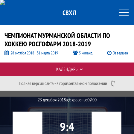
СВХЛ
ЧЕМПИОНАТ МУРМАНСКОЙ ОБЛАСТИ ПО
ХОККЕЮ РОСГОФАРМ 2018-2019
28 октября 2018 - 31 марта 2019
5 команд
Завершён
Таблицы турнира
КАЛЕНДАРЬ
Полная версия сайта - в горизонтальном положении
Протокол и события матча ХК Северн
Матч
23 декабря 2018
воскресенье
00:00
9
4